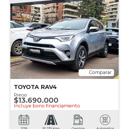
Comparar
TOYOTA RAV4
Precio:
$13.690.000
Incluye bono financiamiento
2019
92.330 Kms
Gasolina
Automática