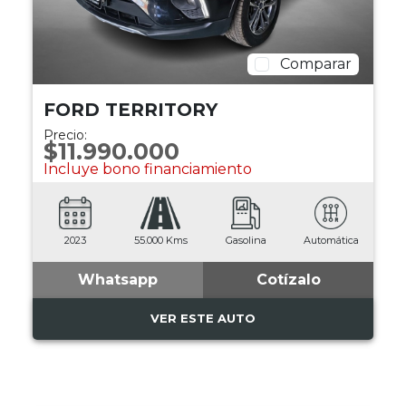
Comparar
FORD TERRITORY
Precio:
$11.990.000
Incluye bono financiamiento
2023
55.000 Kms
Gasolina
Automática
Whatsapp
Cotízalo
VER ESTE AUTO