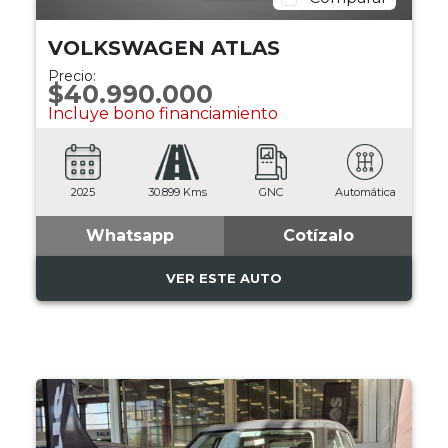
VOLKSWAGEN ATLAS
Precio:
$40.990.000
Incluye bono financiamiento
2025
30.899 Kms
GNC
Automática
Whatsapp
Cotízalo
VER ESTE AUTO