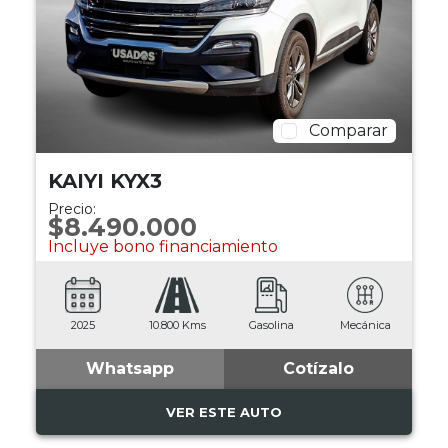
Comparar
KAIYI KYX3
Precio:
$8.490.000
Incluye bono financiamiento
2025
10.800 Kms
Gasolina
Mecánica
Whatsapp
Cotízalo
VER ESTE AUTO